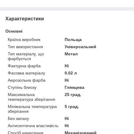
Характеристики
Основні
Країна виробник
Польща
Тип використання
Універсальний
Тип матеріалу, що
Метал
фарбується
Фактурна фарба
Ні
Фасовка матеріалу
0.02 л
Аерозольна фарба
Ні
Ступінь блиску
Глянцева
Максимальна
25 град.
температура зберігання
Мінімальна температура
5 град.
зберігання
Без запаху
Ні
Антисептична властивість
Ні
Спосіб нанесення
Механізований