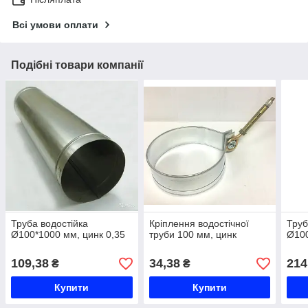
Всі умови оплати
Подібні товари компанії
Труба водостійка
Кріплення водостічної
Труб
Ø100*1000 мм, цинк 0,35
труби 100 мм, цинк
Ø100
109,38
34,38
214
₴
₴
Купити
Купити