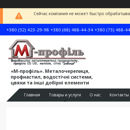
Сейчас компания не может быстро обрабатыват
+380 (52) 423-29-98
+380 (68) 488-44-34
+380 (73) 488-4
«М-профіль». Металочерепиця,
профнастил, водостічні системи,
цвяхи та інші добірні елементи
Главная
Товары и услуги
О нас
Контакты