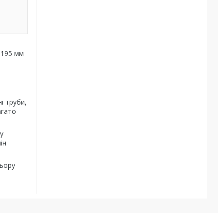
— 195 мм
і труби,
агато
у
ін
льору