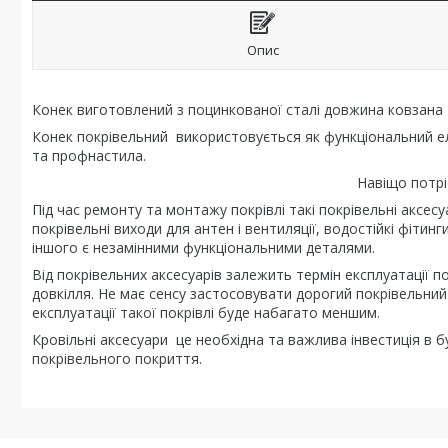
Опис
Конек виготовлений з поцинкованої сталі довжина ковзана 
Конек покрівельний використовується як функціональний ел
та профнастила.
Навіщо потрі
Під час ремонту та монтажу покрівлі такі покрівельні аксес
покрівельні виходи для антен і вентиляції, водостійкі фітинг
іншого є незамінними функціональними деталями.
Від покрівельних аксесуарів залежить термін експлуатації п
довкілля. Не має сенсу застосовувати дорогий покрівельний
експлуатації такої покрівлі буде набагато меншим.
Кровільні аксесуари це необхідна та важлива інвестиція в б
покрівельного покриття.