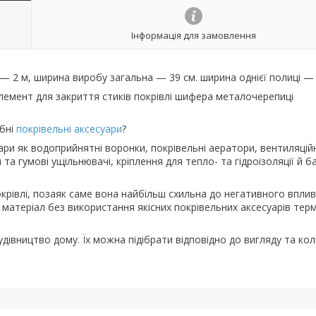
Інформація для замовлення
— 2 м, ширина виробу загальна — 39 см. ширина однієї полиці 
емент для закриття стиків покрівлі шифера металочерепиці
бні
покрівельні аксесуари
?
уари як водоприйнятні воронки, покрівельні аератори, вентиляційн
и та гумові ущільнювачі, кріплення для тепло- та гідроізоляції й б
окрівлі, позаяк саме вона найбільш схильна до негативного вплив
 матеріал без використання якісних покрівельних аксесуарів терм
удівництво дому. Їх можна підібрати відповідно до вигляду та ко