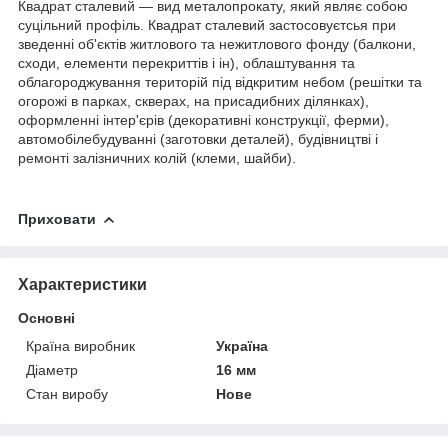
Квадрат сталевий — вид
металопрокату
, який являє собою
суцільний профіль. Квадрат сталевий застосовуєтсья при
зведенні об'єктів житлового та нежитлового фонду (балкони,
сходи, елементи перекриттів і ін), облаштування та
облагороджування територій під відкритим небом (решітки та
огорожі в парках, скверах, на присадибних ділянках),
оформленні інтер'єрів (декоративні конструкції, ферми),
автомобілебудуванні (заготовки деталей), будівництві і
ремонті залізничних колій (клеми, шайби).
Приховати
Характеристики
Основні
Країна виробник
Україна
Діаметр
16 мм
Стан виробу
Нове