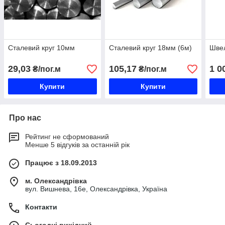
Сталевий круг 10мм
Сталевий круг 18мм (6м)
Шве
29,03
105,17
1 0
₴/пог.м
₴/пог.м
Купити
Купити
Про нас
Рейтинг не сформований
Менше 5 відгуків за останній рік
Працює з 18.09.2013
м. Олександрівка
вул. Вишнева, 16е, Олександрівка, Україна
Контакти