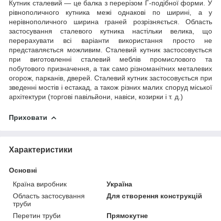
Кутник сталевий — це балка з перерізом Г-подібної форми. У
рівнополичного кутника межі однакові по ширині, а у
нерівнополичного ширина граней розрізняється. Область
застосування сталевого кутника настільки велика, що
перерахувати всі варіанти використання просто не
представляється можливим. Сталевий кутник застосовується
при виготовленні сталевий меблів промислового та
побутового призначення, а так само різноманітних металевих
огорож, парканів, дверей. Сталевий кутник застосовується при
зведенні мостів і естакад, а також різних малих споруд міської
архітектури (торгові павільйони, навіси, козирки і т. д.)
Приховати
Характеристики
Основні
Країна виробник
Україна
Область застосування
Для створення конструкцій
труби
Перетин труби
Прямокутне