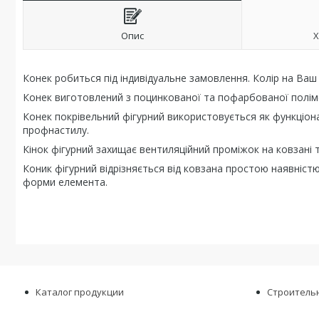
Опис
Х
Конек робиться під індивідуальне замовлення. Колір на Ваш 
Конек виготовлений з поцинкованої та пофарбованої полім
Конек покрівельний фігурний використовується як функціона
профнастилу.
Кінок фігурний захищає вентиляційний проміжок на ковзані т
Коник фігурний відрізняється від ковзана простою наявніс
форми елемента.
Каталог продукции
Строитель