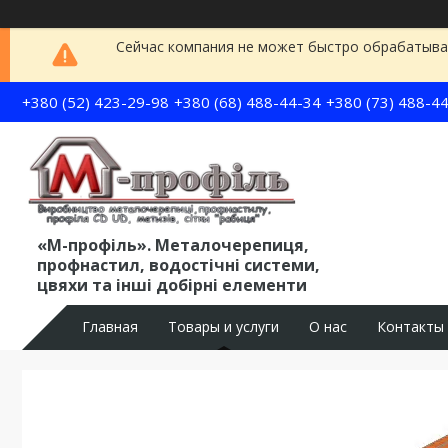
Сейчас компания не может быстро обрабатыват
+380 (52) 423-29-98
+380 (68) 488-44-34
+380 (73) 488-4
«М-профіль». Металочерепиця,
профнастил, водостічні системи,
цвяхи та інші добірні елементи
Главная
Товары и услуги
О нас
Контакты