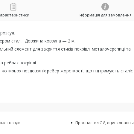
арактеристики
Інформація для замовлення
розсуд.
ером сталі. Довжина ковзана — 2 м,
льний елемент для закриття стиків покрівлі металочерепиці та
а ребрах покрівлі.
тю чотирьох поздовжніх ребер жорсткості, що підтримують сталіс
ные гвозди
Профнастил С-8, оцинкованны