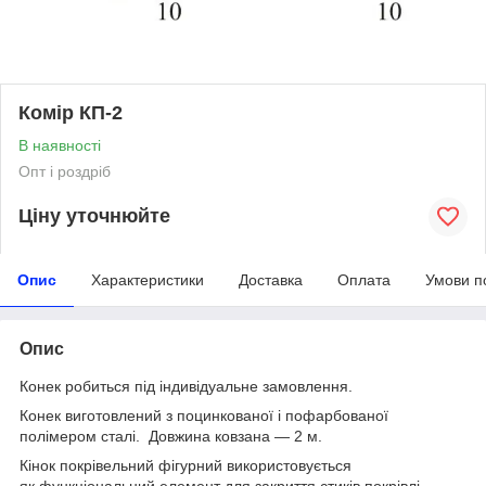
Комір КП-2
В наявності
Опт і роздріб
Ціну уточнюйте
Опис
Характеристики
Доставка
Оплата
Умови п
Опис
Конек робиться під індивідуальне замовлення.
Конек виготовлений з поцинкованої і пофарбованої
полімером сталі. Довжина ковзана — 2 м.
Кінок покрівельний фігурний використовується
як функціональний елемент для закриття стиків покрівлі