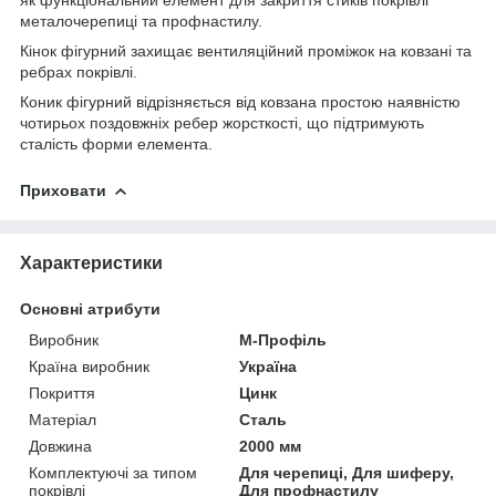
металочерепиці та профнастилу.
Кінок фігурний захищає вентиляційний проміжок на ковзані та
ребрах покрівлі.
Коник фігурний відрізняється від ковзана простою наявністю
чотирьох поздовжніх ребер жорсткості, що підтримують
сталість форми елемента.
Приховати
Характеристики
Основні атрибути
Виробник
М-Профіль
Країна виробник
Україна
Покриття
Цинк
Матеріал
Сталь
Довжина
2000 мм
Комплектуючі за типом
Для черепиці, Для шиферу,
покрівлі
Для профнастилу